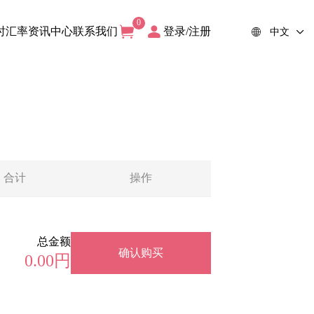
0
时汇率
资讯中心
联系我们
登录/注册
中文
合计
操作
总金额
确认购买
0.00
円