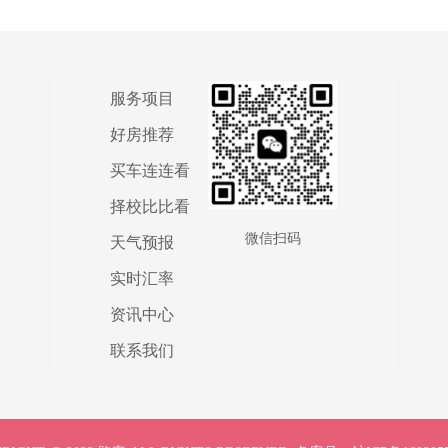
服务项目
好房推荐
买车连连看
择校比比看
微信扫码
天气预报
实时汇率
资讯中心
联系我们