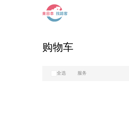
购物车
全选
服务